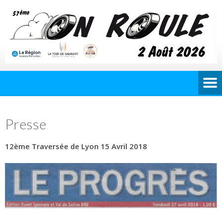
Presse
12ème Traversée de Lyon 15 Avril 2018